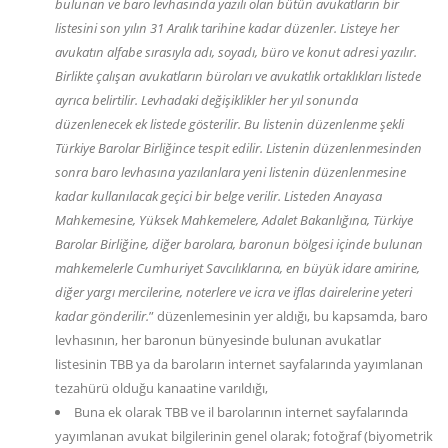
bulunan ve baro levhasında yazılı olan bütün avukatların bir
listesini son yılın 31 Aralık tarihine kadar düzenler. Listeye her
avukatın alfabe sırasıyla adı, soyadı, büro ve konut adresi yazılır.
Birlikte çalışan avukatların büroları ve avukatlık ortaklıkları listede
ayrıca belirtilir. Levhadaki değişiklikler her yıl sonunda
düzenlenecek ek listede gösterilir. Bu listenin düzenlenme şekli
Türkiye Barolar Birliğince tespit edilir. Listenin düzenlenmesinden
sonra baro levhasına yazılanlara yeni listenin düzenlenmesine
kadar kullanılacak geçici bir belge verilir. Listeden Anayasa
Mahkemesine, Yüksek Mahkemelere, Adalet Bakanlığına, Türkiye
Barolar Birliğine, diğer barolara, baronun bölgesi içinde bulunan
mahkemelerle Cumhuriyet Savcılıklarına, en büyük idare amirine,
diğer yargı mercilerine, noterlere ve icra ve iflas dairelerine yeteri
kadar gönderilir.
” düzenlemesinin yer aldığı, bu kapsamda, baro
levhasının, her baronun bünyesinde bulunan avukatlar
listesinin TBB ya da baroların internet sayfalarında yayımlanan
tezahürü olduğu kanaatine varıldığı,
Buna ek olarak TBB ve il barolarının internet sayfalarında
yayımlanan avukat bilgilerinin genel olarak; fotoğraf (biyometrik