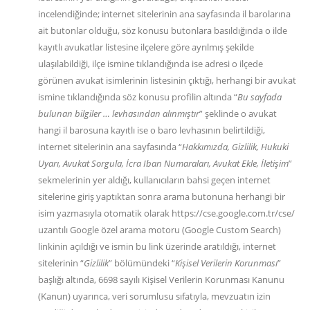
incelendiğinde; internet sitelerinin ana sayfasında il barolarına
ait butonlar olduğu, söz konusu butonlara basıldığında o ilde
kayıtlı avukatlar listesine ilçelere göre ayrılmış şekilde
ulaşılabildiği, ilçe ismine tıklandığında ise adresi o ilçede
görünen avukat isimlerinin listesinin çıktığı, herhangi bir avukat
ismine tıklandığında söz konusu profilin altında “
Bu sayfada
bulunan bilgiler … levhasından alınmıştır
” şeklinde o avukat
hangi il barosuna kayıtlı ise o baro levhasının belirtildiği,
internet sitelerinin ana sayfasında “
Hakkımızda, Gizlilik, Hukuki
Uyarı, Avukat Sorgula, İcra Iban Numaraları, Avukat Ekle, İletişim
”
sekmelerinin yer aldığı, kullanıcıların bahsi geçen internet
sitelerine giriş yaptıktan sonra arama butonuna herhangi bir
isim yazmasıyla otomatik olarak https://cse.google.com.tr/cse/
uzantılı Google özel arama motoru (Google Custom Search)
linkinin açıldığı ve ismin bu link üzerinde aratıldığı, internet
sitelerinin “
Gizlilik
” bölümündeki “
Kişisel Verilerin Korunması
”
başlığı altında, 6698 sayılı Kişisel Verilerin Korunması Kanunu
(Kanun) uyarınca, veri sorumlusu sıfatıyla, mevzuatın izin