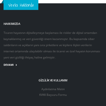
Verko Hakkında
HAKKIMIZDA
Ticaret hayatının dijitalleşmeye başlaması ile riskler de dijital ortamdan
kaynaklanmış ve veri güvenliği önem kazanmıştır. Bu kapsamda siber
saldırıların ve açıkların yanı sıra şirketlere ve kişilere ilişkin verilerin
internet ortamında ulaşılabilir olması ile ticaret ve özel hayatın korunması
yani veri gizliliği ihtiyaç haline gelmiştir.
DEVAMI
GIZLILIK VE KULLANIM
Aydınlatma Metni
KVKK Başvuru Formu