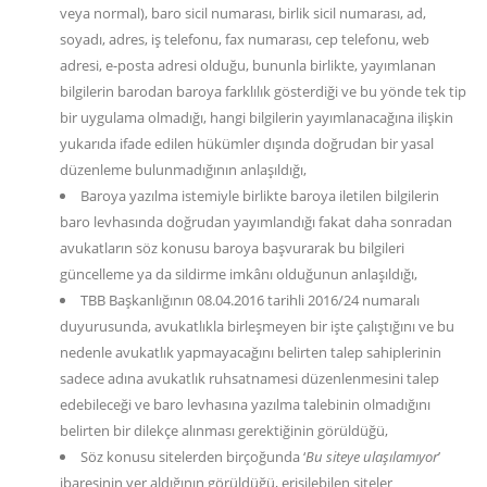
veya normal), baro sicil numarası, birlik sicil numarası, ad,
soyadı, adres, iş telefonu, fax numarası, cep telefonu, web
adresi, e-posta adresi olduğu, bununla birlikte, yayımlanan
bilgilerin barodan baroya farklılık gösterdiği ve bu yönde tek tip
bir uygulama olmadığı, hangi bilgilerin yayımlanacağına ilişkin
yukarıda ifade edilen hükümler dışında doğrudan bir yasal
düzenleme bulunmadığının anlaşıldığı,
Baroya yazılma istemiyle birlikte baroya iletilen bilgilerin
baro levhasında doğrudan yayımlandığı fakat daha sonradan
avukatların söz konusu baroya başvurarak bu bilgileri
güncelleme ya da sildirme imkânı olduğunun anlaşıldığı,
TBB Başkanlığının 08.04.2016 tarihli 2016/24 numaralı
duyurusunda, avukatlıkla birleşmeyen bir işte çalıştığını ve bu
nedenle avukatlık yapmayacağını belirten talep sahiplerinin
sadece adına avukatlık ruhsatnamesi düzenlenmesini talep
edebileceği ve baro levhasına yazılma talebinin olmadığını
belirten bir dilekçe alınması gerektiğinin görüldüğü,
Söz konusu sitelerden birçoğunda ‘
Bu siteye ulaşılamıyor
’
ibaresinin yer aldığının görüldüğü, erişilebilen siteler