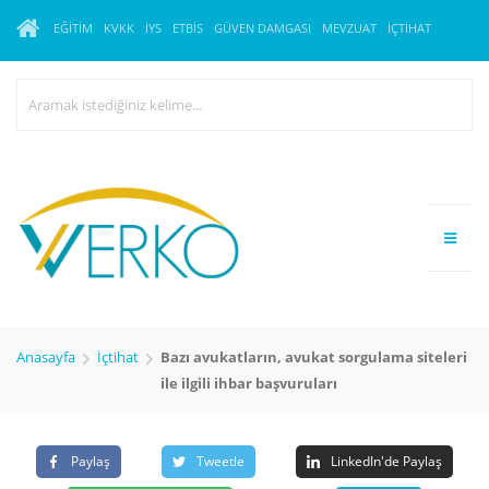
EĞITIM
KVKK
İYS
ETBİS
GÜVEN DAMGASI
MEVZUAT
İÇTIHAT
Anasayfa
İçtihat
Bazı avukatların, avukat sorgulama siteleri
ile ilgili ihbar başvuruları
Paylaş
Tweetle
LinkedIn'de Paylaş