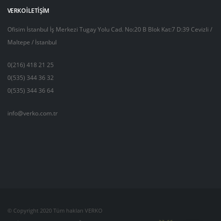
VERKO İLETIŞIM
Ofisim İstanbul İş Merkezi Tugay Yolu Cad. No:20 B Blok Kat:7 D:39 Cevizli /
Maltepe / İstanbul
0(216) 418 21 25
0(535) 344 36 32
0(535) 344 36 64
info@verko.com.tr
© Copyright 2020 Tüm hakları VERKO