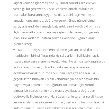
kişisel verilerin işlenmesinde uyulması zorunlu ilkelere yer
verildiği, bu çerçevede, kişisel verilerin ancak, hukuka ve
dürüstlük kurallarına uygun şekilde, belirli, açık ve meşru
amaçlar kapsamında, doğru ve gerektiğinde güncel olma
şartıyla, işlendikleri amaçla bağlantılı, sınırlı ve ölçülü olma ve
ilgili mevzuatta öngörülen veya işlendikleri amaç için gerekli
olan süre kadar muhafaza edilme ilkelerine uygun olarak
işlenebileceği,
Kanunun “Kişisel Verilerin İşlenme Şartları” başlıklı 5 inci
maddesinin birinci fıkrasında kişisel verilerin ilgili kişinin açık
rızası olmaksızın işlenemeyeceği, ikinci fıkrasında ise Kanunlarda
açıkça öngörülmesi, fiili imkânsızlık nedeniyle rızasını
açıklayamayacak durumda bulunan veya rızasına hukuki
geçerlilik tanınmayan kişinin kendisinin ya da bir başkasının
hayatı veya beden bütünlüğünün korunması için zorunlu
olması, bir sözleşmenin kurulması veya ifasıyla doğrudan
doğruya ilgili olması kaydıyla, sözleşmenin taraflarına ait kişisel
verilerin işlenmesinin gerekli olması, veri sorumlusunun hukuki
yükümlülüğünü yerine getirebilmesi için zorunlu olması, ilgili