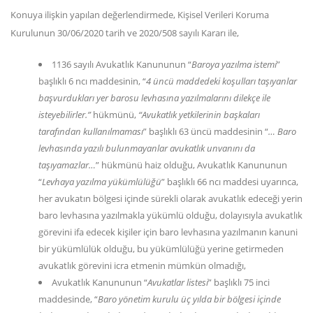
Konuya ilişkin yapılan değerlendirmede, Kişisel Verileri Koruma
Kurulunun 30/06/2020 tarih ve 2020/508 sayılı Kararı ile,
1136 sayılı Avukatlık Kanununun “
Baroya yazılma istemi
”
başlıklı 6 ncı maddesinin, “
4 üncü maddedeki koşulları taşıyanlar
başvurdukları yer barosu levhasına yazılmalarını dilekçe ile
isteyebilirler.”
hükmünü,
“Avukatlık yetkilerinin başkaları
tarafından kullanılmaması
” başlıklı 63 üncü maddesinin “
… Baro
levhasında yazılı bulunmayanlar avukatlık unvanını da
taşıyamazlar…
” hükmünü haiz olduğu, Avukatlık Kanununun
“
Levhaya yazılma yükümlülüğü
” başlıklı 66 ncı maddesi uyarınca,
her avukatın bölgesi içinde sürekli olarak avukatlık edeceği yerin
baro levhasına yazılmakla yükümlü olduğu, dolayısıyla avukatlık
görevini ifa edecek kişiler için baro levhasına yazılmanın kanuni
bir yükümlülük olduğu, bu yükümlülüğü yerine getirmeden
avukatlık görevini icra etmenin mümkün olmadığı,
Avukatlık Kanununun “
Avukatlar listesi
” başlıklı 75 inci
maddesinde, “
Baro yönetim kurulu üç yılda bir bölgesi içinde