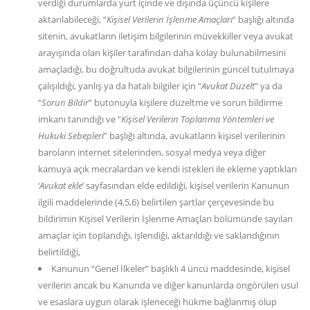
verdiği durumlarda yurt içinde ve dışında üçüncü kişilere
aktarılabileceği, “
Kişisel Verilerin İşlenme Amaçları
” başlığı altında
sitenin, avukatların iletişim bilgilerinin müvekkiller veya avukat
arayışında olan kişiler tarafından daha kolay bulunabilmesini
amaçladığı, bu doğrultuda avukat bilgilerinin güncel tutulmaya
çalışıldığı, yanlış ya da hatalı bilgiler için “
Avukat Düzelt
” ya da
“
Sorun Bildir
” butonuyla kişilere düzeltme ve sorun bildirme
imkanı tanındığı ve “
Kişisel Verilerin Toplanma Yöntemleri ve
Hukuki Sebepleri
” başlığı altında, avukatların kişisel verilerinin
baroların internet sitelerinden, sosyal medya veya diğer
kamuya açık mecralardan ve kendi istekleri ile ekleme yaptıkları
‘
Avukat ekle
’ sayfasından elde edildiği, kişisel verilerin Kanunun
ilgili maddelerinde (4,5,6) belirtilen şartlar çerçevesinde bu
bildirimin Kişisel Verilerin İşlenme Amaçları bölümünde sayılan
amaçlar için toplandığı, işlendiği, aktarıldığı ve saklandığının
belirtildiği,
Kanunun “Genel İlkeler” başlıklı 4 üncü maddesinde, kişisel
verilerin ancak bu Kanunda ve diğer kanunlarda öngörülen usul
ve esaslara uygun olarak işleneceği hükme bağlanmış olup