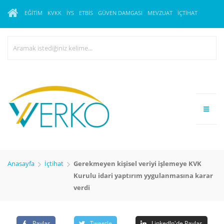
EĞITIM
KVKK
İYS
ETBİS
GÜVEN DAMGASI
MEVZUAT
İÇTIHAT
Anasayfa
İçtihat
Gerekmeyen kişisel veriyi işlemeye KVK
Kurulu idari yaptırım yygulanmasına karar
verdi
Paylaş
Tweetle
LinkedIn'de Paylaş