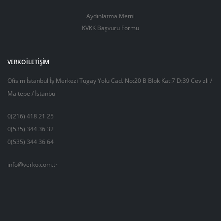
Aydınlatma Metni
KVKK Başvuru Formu
VERKO İLETIŞIM
Ofisim İstanbul İş Merkezi Tugay Yolu Cad. No:20 B Blok Kat:7 D:39 Cevizli /
Maltepe / İstanbul
0(216) 418 21 25
0(535) 344 36 32
0(535) 344 36 64
info@verko.com.tr