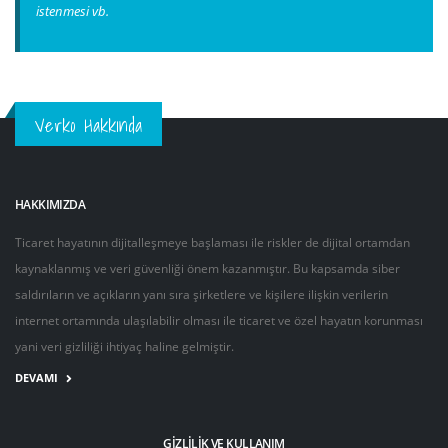
istenmesi vb.
Verko Hakkında
HAKKIMIZDA
Ticaret hayatının dijitalleşmeye başlaması ile riskler de dijital ortamdan
kaynaklanmış ve veri güvenliği önem kazanmıştır. Bu kapsamda siber
saldırıların ve açıkların yanı sıra şirketlere ve kişilere ilişkin verilerin
internet ortamında ulaşılabilir olması ile ticaret ve özel hayatın korunması
yani veri gizliliği ihtiyaç haline gelmiştir.
DEVAMI
GIZLILIK VE KULLANIM