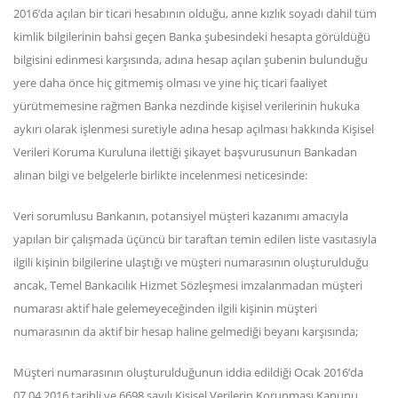
2016’da açılan bir ticari hesabının olduğu, anne kızlık soyadı dahil tüm
kimlik bilgilerinin bahsi geçen Banka şubesindeki hesapta görüldüğü
bilgisini edinmesi karşısında, adına hesap açılan şubenin bulunduğu
yere daha önce hiç gitmemiş olması ve yine hiç ticari faaliyet
yürütmemesine rağmen Banka nezdinde kişisel verilerinin hukuka
aykırı olarak işlenmesi suretiyle adına hesap açılması hakkında Kişisel
Verileri Koruma Kuruluna ilettiği şikayet başvurusunun Bankadan
alınan bilgi ve belgelerle birlikte incelenmesi neticesinde:
Veri sorumlusu Bankanın, potansiyel müşteri kazanımı amacıyla
yapılan bir çalışmada üçüncü bir taraftan temin edilen liste vasıtasıyla
ilgili kişinin bilgilerine ulaştığı ve müşteri numarasının oluşturulduğu
ancak, Temel Bankacılık Hizmet Sözleşmesi imzalanmadan müşteri
numarası aktif hale gelemeyeceğinden ilgili kişinin müşteri
numarasının da aktif bir hesap haline gelmediği beyanı karşısında;
Müşteri numarasının oluşturulduğunun iddia edildiği Ocak 2016’da
07.04.2016 tarihli ve 6698 sayılı Kişisel Verilerin Korunması Kanunu