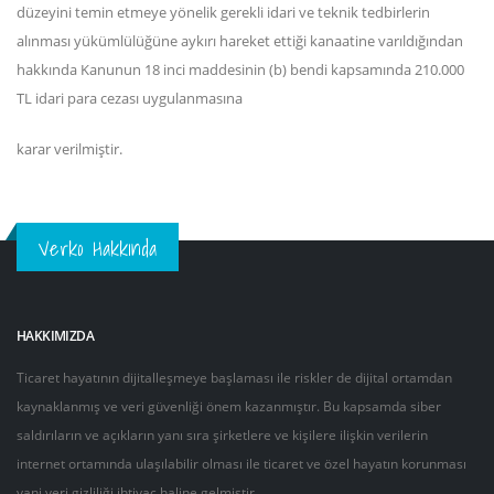
düzeyini temin etmeye yönelik gerekli idari ve teknik tedbirlerin
alınması yükümlülüğüne aykırı hareket ettiği kanaatine varıldığından
hakkında Kanunun 18 inci maddesinin (b) bendi kapsamında 210.000
TL idari para cezası uygulanmasına
karar verilmiştir.
Verko Hakkında
HAKKIMIZDA
Ticaret hayatının dijitalleşmeye başlaması ile riskler de dijital ortamdan
kaynaklanmış ve veri güvenliği önem kazanmıştır. Bu kapsamda siber
saldırıların ve açıkların yanı sıra şirketlere ve kişilere ilişkin verilerin
internet ortamında ulaşılabilir olması ile ticaret ve özel hayatın korunması
yani veri gizliliği ihtiyaç haline gelmiştir.