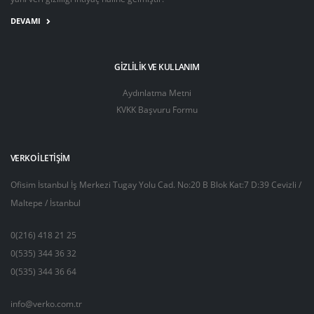
DEVAMI
GIZLILIK VE KULLANIM
Aydınlatma Metni
KVKK Başvuru Formu
VERKO İLETIŞIM
Ofisim İstanbul İş Merkezi Tugay Yolu Cad. No:20 B Blok Kat:7 D:39 Cevizli /
Maltepe / İstanbul
0(216) 418 21 25
0(535) 344 36 32
0(535) 344 36 64
info@verko.com.tr