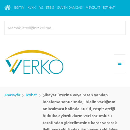
EĞITIM
KVKK
İYS
ETBİS
GÜVEN DAMGASI
MEVZUAT
İÇTIHAT
Anasayfa
İçtihat
Şikayet üzerine veya resen yapılan
inceleme sonucunda, ihlalin varlığının
anlaşılması halinde Kurul, tespit ettiği
hukuka aykırılıkların veri sorumlusu
tarafından giderilmesine karar vererek
ilgililere tebliğ eder. Bu karar, tebliğden