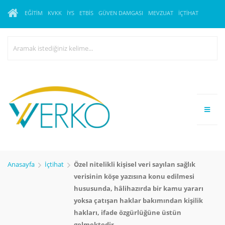
EĞITIM
KVKK
İYS
ETBİS
GÜVEN DAMGASI
MEVZUAT
İÇTIHAT
Anasayfa
İçtihat
Özel nitelikli kişisel veri sayılan sağlık
verisinin köşe yazısına konu edilmesi
hususunda, hâlihazırda bir kamu yararı
yoksa çatışan haklar bakımından kişilik
hakları, ifade özgürlüğüne üstün
gelmektedir.