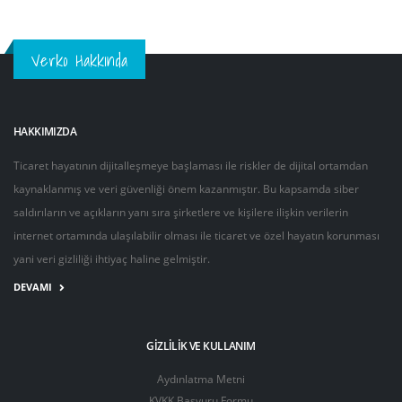
Verko Hakkında
HAKKIMIZDA
Ticaret hayatının dijitalleşmeye başlaması ile riskler de dijital ortamdan
kaynaklanmış ve veri güvenliği önem kazanmıştır. Bu kapsamda siber
saldırıların ve açıkların yanı sıra şirketlere ve kişilere ilişkin verilerin
internet ortamında ulaşılabilir olması ile ticaret ve özel hayatın korunması
yani veri gizliliği ihtiyaç haline gelmiştir.
DEVAMI
GIZLILIK VE KULLANIM
Aydınlatma Metni
KVKK Başvuru Formu