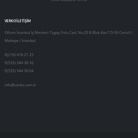
VERKO İLETIŞIM
Ofisim İstanbul İş Merkezi Tugay Yolu Cad. No:20 B Blok Kat:7 D:39 Cevizli /
Maltepe / İstanbul
0(216) 418 21 25
0(535) 344 36 32
0(535) 344 36 64
info@verko.com.tr