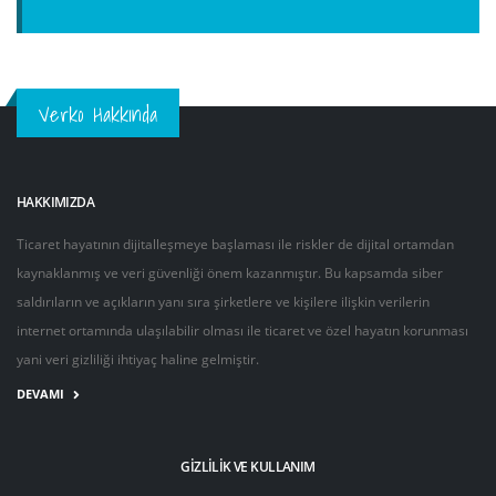
Verko Hakkında
HAKKIMIZDA
Ticaret hayatının dijitalleşmeye başlaması ile riskler de dijital ortamdan
kaynaklanmış ve veri güvenliği önem kazanmıştır. Bu kapsamda siber
saldırıların ve açıkların yanı sıra şirketlere ve kişilere ilişkin verilerin
internet ortamında ulaşılabilir olması ile ticaret ve özel hayatın korunması
yani veri gizliliği ihtiyaç haline gelmiştir.
DEVAMI
GIZLILIK VE KULLANIM