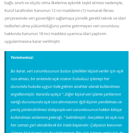
bağlı, sınırlı ve ölçülü olma ilkelerine aykırılık teşkil etmesi nedeniyle,
Kurul tarafından Kanunun 12 nci maddenin (1) numaralı fıkrası
çerçevesinde veri güvenliğini sağlamaya yönelik gerekli teknik ve idari
tedbirleri alma yükümlülüğünü yerine getirmeyen veri sorumlusu
hakkında Kanunun 18 inci maddesi uyarınca idari yaptırım
uygulanmasına karar verilmiştir.
Yorumumuz:
Bu karar, veri sorumlusunun bütün işledikleri kişisel veriler için açık
rıza alması, bir anlamda açık rızanın hukuksuz işlemeyi her
durumda hukuka uygun hale getiren anahtar olarak kullanılması
engellenmiştir. Kararda açıkça “
..Diğer kişisel veri işleme şartlarının
varlığı durumunda açık rıza alınmasının ilgili kişinin yanıltılması ve
yanlış yönlendirilmesi dolayısıyla veri sorumlusunca hakkın kötüye
kullanılması anlamına geleceği..”
belirtilmiştir. Gerçekten de açık rıza
her zaman geri alınabilecek bir irade beyanıdır. Çalışanın kanunen
işlenen kişisel verisi ya da sözleşmenin ifası için işlenen verisi için de