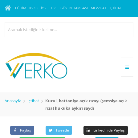
EĞITIM
KVKK
İYS
ETBİS
GÜVEN DAMGASI
MEVZUAT
İÇTIHAT
Anasayfa
İçtihat
Kurul, battaniye açık rızayı (şemsiye açık
rıza) hukuka aykırı saydı
Paylaş
Tweetle
LinkedIn'de Paylaş