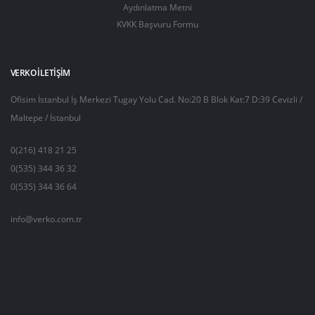
Aydınlatma Metni
KVKK Başvuru Formu
VERKO İLETIŞIM
Ofisim İstanbul İş Merkezi Tugay Yolu Cad. No:20 B Blok Kat:7 D:39 Cevizli /
Maltepe / İstanbul
0(216) 418 21 25
0(535) 344 36 32
0(535) 344 36 64
info@verko.com.tr