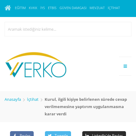
EĞITIM
KVKK
İYS
ETBİS
GÜVEN DAMGASI
MEVZUAT
İÇTIHAT
Anasayfa
İçtihat
Kurul, ilgili kişiye belirlenen sürede cevap
verilmemesine yaptırım uygulanmasına
karar verdi
Paylaş
Tweetle
LinkedIn'de Paylaş