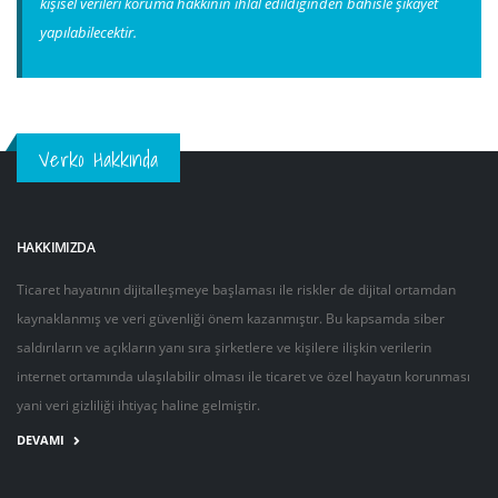
kişisel verileri koruma hakkının ihlal edildiğinden bahisle şikayet
yapılabilecektir.
Verko Hakkında
HAKKIMIZDA
Ticaret hayatının dijitalleşmeye başlaması ile riskler de dijital ortamdan
kaynaklanmış ve veri güvenliği önem kazanmıştır. Bu kapsamda siber
saldırıların ve açıkların yanı sıra şirketlere ve kişilere ilişkin verilerin
internet ortamında ulaşılabilir olması ile ticaret ve özel hayatın korunması
yani veri gizliliği ihtiyaç haline gelmiştir.
DEVAMI