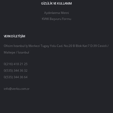
GIZLILIK VE KULLANIM
Aydınlatma Metni
KVKK Başvuru Formu
VERKO İLETIŞIM
Ofisim İstanbul İş Merkezi Tugay Yolu Cad. No:20 B Blok Kat:7 D:39 Cevizli /
Maltepe / İstanbul
0(216) 418 21 25
0(535) 344 36 32
0(535) 344 36 64
info@verko.com.tr