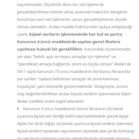
kaçınılmasıdır. Ölçülülük ilkesi ise, veri işleme ile
gerçekleştirilmesi istenen amaç arasında makul bir dengenin
kurulması yani veri işlemenin, amacı gerçekleştirecek ölçüde
olması demektir. Anılan madde hükmünden açıkça anlaşılacağı
üzere,
kişisel verilerin işlenmesinde her hal ve şartta
Kanunun 4 üncü maddesinde sayılan genel ilkelere
uyulması hukuki bir gerekliliktir
. Kanundaki düzenlemede
yer alan “belirli, açık ve meşru amaçlar için işlenme” ve
“işlendikleri amaçla bağlantılı, sınırlı ve ölçülü olması” ilkeleri ile
5411 sayılı Kanunun 73 üncü maddesinin dördüncü fıkrasında
yer verilen “sadece belirlenen amaçlar ile sınırlı kılınması
koşuluyla” şartı benzerlik göstermektedir. Dolayısıyla, somut
olay değerlendirilirken anılan kişisel verilerin işlenmesine ilişkin
ilkeler özellikle önem teşkil edecektir.
Kanunun 3 üncü maddesinin birinci fıkrasının (d) bendi
uyarınca
kişisel veri; kimliği belirli veya belirlenebilir gerçek kişiye
ilişkin her türlü bilgiyi,
(e) bendi uyarınca
kişisel verilerin işlenmesi;
kişisel verilerin tamamen veya kısmen otomatik olan ya da herhangi
bir veri kayıt sisteminin parçası olmak kaydıyla otomatik olmayan