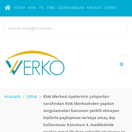
EĞITIM
KVKK
İYS
ETBİS
GÜVEN DAMGASI
MEVZUAT
İÇTIHAT
Anasayfa
İçtihat
Risk Merkezi üyelerinin çalışanları
tarafından Risk Merkezinden yapılan
sorgulamaları kanunen yetkili olmayan
kişilerle paylaşması ve/veya amaç dışı
kullanması; Kanunun 4. maddesinde
sayılan genel ilkelere aykırılık oluşturur ve