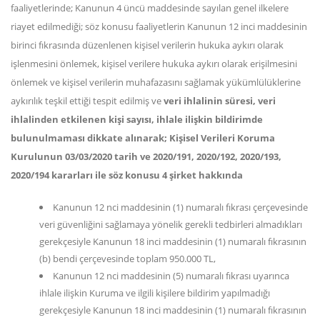
faaliyetlerinde; Kanunun 4 üncü maddesinde sayılan genel ilkelere
riayet edilmediği; söz konusu faaliyetlerin Kanunun 12 inci maddesinin
birinci fıkrasında düzenlenen kişisel verilerin hukuka aykırı olarak
işlenmesini önlemek, kişisel verilere hukuka aykırı olarak erişilmesini
önlemek ve kişisel verilerin muhafazasını sağlamak yükümlülüklerine
aykırılık teşkil ettiği tespit edilmiş ve
veri ihlalinin süresi, veri
ihlalinden etkilenen kişi sayısı, ihlale ilişkin bildirimde
bulunulmaması dikkate alınarak; Kişisel Verileri Koruma
Kurulunun 03/03/2020 tarih ve 2020/191, 2020/192, 2020/193,
2020/194 kararları ile söz konusu 4 şirket hakkında
Kanunun 12 nci maddesinin (1) numaralı fıkrası çerçevesinde
veri güvenliğini sağlamaya yönelik gerekli tedbirleri almadıkları
gerekçesiyle Kanunun 18 inci maddesinin (1) numaralı fıkrasının
(b) bendi çerçevesinde toplam 950.000 TL,
Kanunun 12 nci maddesinin (5) numaralı fıkrası uyarınca
ihlale ilişkin Kuruma ve ilgili kişilere bildirim yapılmadığı
gerekçesiyle Kanunun 18 inci maddesinin (1) numaralı fıkrasının