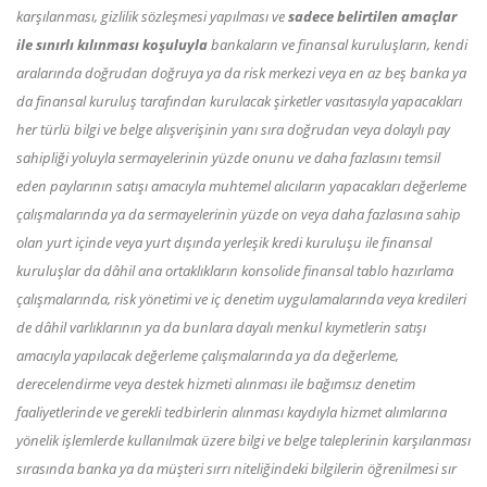
karşılanması, gizlilik sözleşmesi yapılması ve
sadece belirtilen amaçlar
ile sınırlı kılınması koşuluyla
bankaların ve finansal kuruluşların, kendi
aralarında doğrudan doğruya ya da risk merkezi veya en az beş banka ya
da finansal kuruluş tarafından kurulacak şirketler vasıtasıyla yapacakları
her türlü bilgi ve belge alışverişinin yanı sıra doğrudan veya dolaylı pay
sahipliği yoluyla sermayelerinin yüzde onunu ve daha fazlasını temsil
eden paylarının satışı amacıyla muhtemel alıcıların yapacakları değerleme
çalışmalarında ya da sermayelerinin yüzde on veya daha fazlasına sahip
olan yurt içinde veya yurt dışında yerleşik kredi kuruluşu ile finansal
kuruluşlar da dâhil ana ortaklıkların konsolide finansal tablo hazırlama
çalışmalarında, risk yönetimi ve iç denetim uygulamalarında veya kredileri
de dâhil varlıklarının ya da bunlara dayalı menkul kıymetlerin satışı
amacıyla yapılacak değerleme çalışmalarında ya da değerleme,
derecelendirme veya destek hizmeti alınması ile bağımsız denetim
faaliyetlerinde ve gerekli tedbirlerin alınması kaydıyla hizmet alımlarına
yönelik işlemlerde kullanılmak üzere bilgi ve belge taleplerinin karşılanması
sırasında banka ya da müşteri sırrı niteliğindeki bilgilerin öğrenilmesi sır