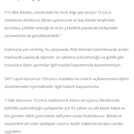
(11) Risk Merkezi, nezdindeki her türlü bilgi alış-verişini 73 üncü
maddenin dördüncü fıkrası uyarınca en az beş banka tarafından
kurulmuş şirketler aracılığı ile ve bu şirketlerle yapılacak sözleşmeler
çerçevesinde de gerçekleştirebilir.
”
hükmüne yer verilmiş, bu çerçevede, Risk Merkezi tanımlanarak anılan
merkezde yapılacak işlemler, sır saklama yükümlülüğü ve gizlilik gibi
hususlara ilişkin ayrıntılar ilgili madde kapsamında düzenlenmiştir.
5411 sayılı Kanun’un 159 uncu maddesi ise sırların açıklanmasına ilişkin
düzenlemeleri içermektedir. İlgili hüküm kapsamında;
“
(1)Bu Kanunun 73 üncü maddesinin birinci ve üçüncü fıkralarında
belirtilen yükümlülüğe uymayanlar için bir yıldan üç yıla kadar hapis ve
bin günden ikibin güne kadar adlî para cezası hükmolunur. Banka ve
müşterilere ait sırları açıklayan üçüncü kişiler hakkında da aynı cezalar
uygulanır.