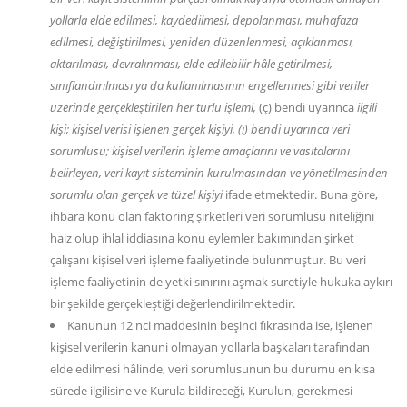
yollarla elde edilmesi, kaydedilmesi, depolanması, muhafaza
edilmesi, değiştirilmesi, yeniden düzenlenmesi, açıklanması,
aktarılması, devralınması, elde edilebilir hâle getirilmesi,
sınıflandırılması ya da kullanılmasının engellenmesi gibi veriler
üzerinde gerçekleştirilen her türlü işlemi,
(ç) bendi uyarınca
ilgili
kişi; kişisel verisi işlenen gerçek kişiyi, (ı) bendi uyarınca veri
sorumlusu; kişisel verilerin işleme amaçlarını ve vasıtalarını
belirleyen, veri kayıt sisteminin kurulmasından ve yönetilmesinden
sorumlu olan gerçek ve tüzel kişiyi
ifade etmektedir. Buna göre,
ihbara konu olan faktoring şirketleri veri sorumlusu niteliğini
haiz olup ihlal iddiasına konu eylemler bakımından şirket
çalışanı kişisel veri işleme faaliyetinde bulunmuştur. Bu veri
işleme faaliyetinin de yetki sınırını aşmak suretiyle hukuka aykırı
bir şekilde gerçekleştiği değerlendirilmektedir.
Kanunun 12 nci maddesinin beşinci fıkrasında ise, işlenen
kişisel verilerin kanuni olmayan yollarla başkaları tarafından
elde edilmesi hâlinde, veri sorumlusunun bu durumu en kısa
sürede ilgilisine ve Kurula bildireceği, Kurulun, gerekmesi