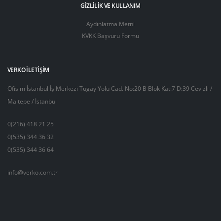
GIZLILIK VE KULLANIM
Aydınlatma Metni
KVKK Başvuru Formu
VERKO İLETIŞIM
Ofisim İstanbul İş Merkezi Tugay Yolu Cad. No:20 B Blok Kat:7 D:39 Cevizli /
Maltepe / İstanbul
0(216) 418 21 25
0(535) 344 36 32
0(535) 344 36 64
info@verko.com.tr