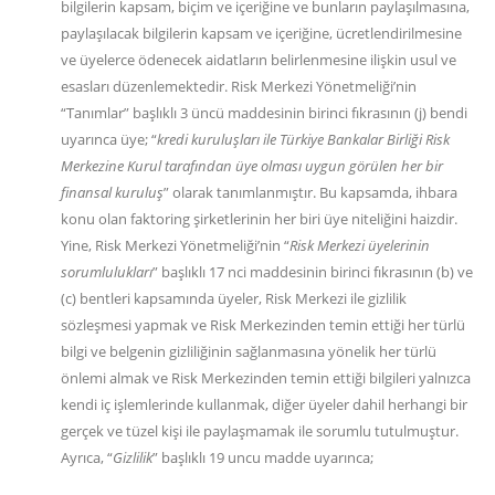
bilgilerin kapsam, biçim ve içeriğine ve bunların paylaşılmasına,
paylaşılacak bilgilerin kapsam ve içeriğine, ücretlendirilmesine
ve üyelerce ödenecek aidatların belirlenmesine ilişkin usul ve
esasları düzenlemektedir. Risk Merkezi Yönetmeliği’nin
“Tanımlar” başlıklı 3 üncü maddesinin birinci fıkrasının (j) bendi
uyarınca üye; “
kredi kuruluşları ile Türkiye Bankalar Birliği Risk
Merkezine Kurul tarafından üye olması uygun görülen her bir
finansal kuruluş
” olarak tanımlanmıştır. Bu kapsamda, ihbara
konu olan faktoring şirketlerinin her biri üye niteliğini haizdir.
Yine, Risk Merkezi Yönetmeliği’nin “
Risk Merkezi üyelerinin
sorumlulukları
” başlıklı 17 nci maddesinin birinci fıkrasının (b) ve
(c) bentleri kapsamında üyeler, Risk Merkezi ile gizlilik
sözleşmesi yapmak ve Risk Merkezinden temin ettiği her türlü
bilgi ve belgenin gizliliğinin sağlanmasına yönelik her türlü
önlemi almak ve Risk Merkezinden temin ettiği bilgileri yalnızca
kendi iç işlemlerinde kullanmak, diğer üyeler dahil herhangi bir
gerçek ve tüzel kişi ile paylaşmamak ile sorumlu tutulmuştur.
Ayrıca, “
Gizlilik
” başlıklı 19 uncu madde uyarınca;