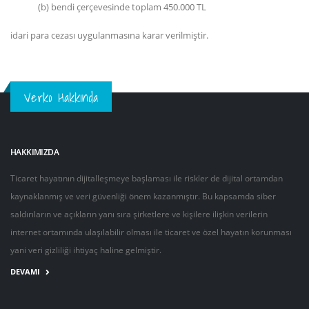
(b) bendi çerçevesinde toplam 450.000 TL
idari para cezası uygulanmasına karar verilmiştir.
Verko Hakkında
HAKKIMIZDA
Ticaret hayatının dijitalleşmeye başlaması ile riskler de dijital ortamdan
kaynaklanmış ve veri güvenliği önem kazanmıştır. Bu kapsamda siber
saldırıların ve açıkların yanı sıra şirketlere ve kişilere ilişkin verilerin
internet ortamında ulaşılabilir olması ile ticaret ve özel hayatın korunması
yani veri gizliliği ihtiyaç haline gelmiştir.
DEVAMI