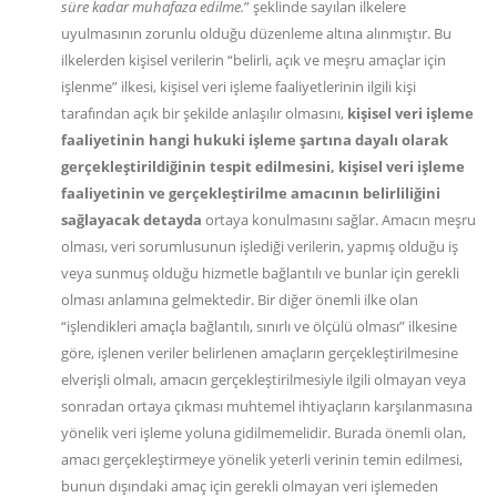
süre kadar muhafaza edilme.
” şeklinde sayılan ilkelere
uyulmasının zorunlu olduğu düzenleme altına alınmıştır. Bu
ilkelerden kişisel verilerin “belirli, açık ve meşru amaçlar için
işlenme” ilkesi, kişisel veri işleme faaliyetlerinin ilgili kişi
tarafından açık bir şekilde anlaşılır olmasını,
kişisel veri işleme
faaliyetinin hangi hukuki işleme şartına dayalı olarak
gerçekleştirildiğinin tespit edilmesini, kişisel veri işleme
faaliyetinin ve gerçekleştirilme amacının belirliliğini
sağlayacak detayda
ortaya konulmasını sağlar. Amacın meşru
olması, veri sorumlusunun işlediği verilerin, yapmış olduğu iş
veya sunmuş olduğu hizmetle bağlantılı ve bunlar için gerekli
olması anlamına gelmektedir. Bir diğer önemli ilke olan
“işlendikleri amaçla bağlantılı, sınırlı ve ölçülü olması” ilkesine
göre, işlenen veriler belirlenen amaçların gerçekleştirilmesine
elverişli olmalı, amacın gerçekleştirilmesiyle ilgili olmayan veya
sonradan ortaya çıkması muhtemel ihtiyaçların karşılanmasına
yönelik veri işleme yoluna gidilmemelidir. Burada önemli olan,
amacı gerçekleştirmeye yönelik yeterli verinin temin edilmesi,
bunun dışındaki amaç için gerekli olmayan veri işlemeden