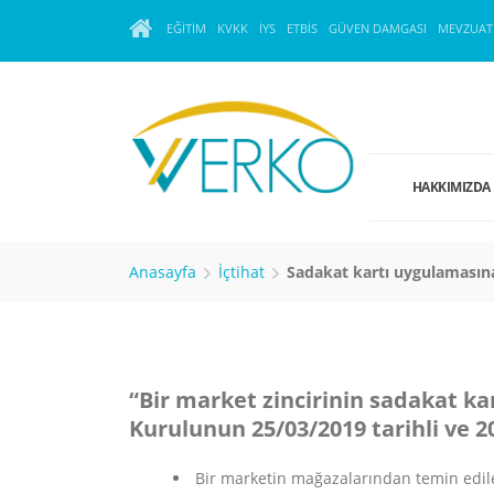
EĞITIM
KVKK
İYS
ETBİS
GÜVEN DAMGASI
MEVZUAT
HAKKIMIZDA
Anasayfa
İçtihat
Sadakat kartı uygulamasına 
“Bir market zincirinin sadakat ka
Kurulunun 25/03/2019 tarihli ve 20
Bir marketin mağazalarından temin edilen 