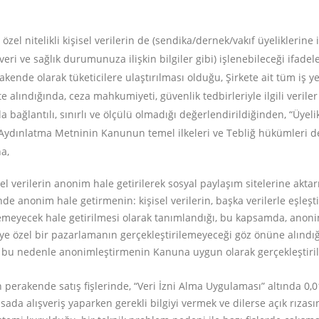
zel nitelikli kişisel verilerin de (sendika/dernek/vakıf üyeliklerine 
ik veri ve sağlık durumunuza ilişkin bilgiler gibi) işlenebileceği ifade
rakende olarak tüketicilere ulaştırılması olduğu, Şirkete ait tüm iş
alındığında, ceza mahkumiyeti, güvenlik tedbirleriyle ilgili veriler gi
bağlantılı, sınırlı ve ölçülü olmadığı değerlendirildiğinden, “Üyeli
in Aydınlatma Metninin Kanunun temel ilkeleri ve Tebliğ hükümleri 
a,
 verilerin anonim hale getirilerek sosyal paylaşım sitelerine aktarı
nonim hale getirmenin: kişisel verilerin, başka verilerle eşleştiri
rilemeyecek hale getirilmesi olarak tanımlandığı, bu kapsamda, anonim v
şiye özel bir pazarlamanın gerçekleştirilemeyeceği göz önüne alınd
bu nedenle anonimleştirmenin Kanuna uygun olarak gerçekleştiril
 perakende satış fişlerinde, “Veri İzni Alma Uygulaması” altında 0,
ada alışveriş yaparken gerekli bilgiyi vermek ve dilerse açık rızası