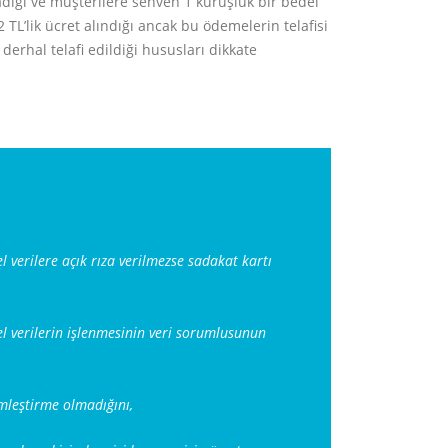
şmadığı ve müşterilere sehven 1 kuruşluk bir bedel
 TL’lik ücret alındığı ancak bu ödemelerin telafisi
erhal telafi edildiği hususları dikkate
el verilere açık rıza verilmezse sadakat kartı
isel verilerin işlenmesinin veri sorumlusunun
mleştirme olmadığını,