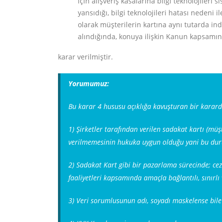
için alışveriş kasalarına bilgi teknolojiler
yansıdığı, bilgi teknolojileri hatası nedeni
olarak müşterilerin kartına aynı tutarda in
alındığında, konuya ilişkin Kanun kapsamı
karar verilmiştir.
Yorumumuz:
Bu karar 4 hususu açıklığa kavuşturan bir karard
1) Şirketler tarafından verilen sadakat kartı (müşte
verilmemesinin hukuka uygun olduğu yani bu dur
2) Sadakat Kart gibi bir pazarlama sürecinde; ceza 
faaliyetleri kapsamında amaçla bağlantılı, sınırlı 
3) Veri sorumlusunun adı, soyadı maskelense bile