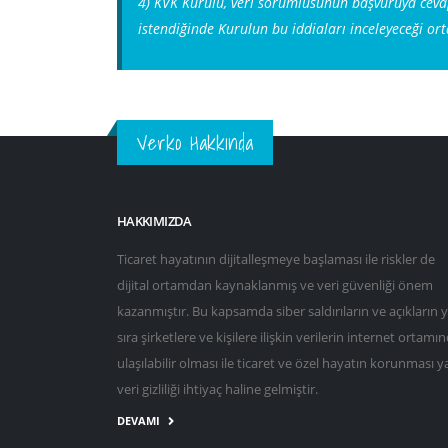
4) KVK Kurulu, veri sorumlusunun başvuruya cevapt
istendiğinde Kurulun bu iddiaları inceleyeceği ort
Verko Hakkında
HAKKIMIZDA
Ticaret hayatının dijitalleşmeye başlaması ile riskler de
dijital ortamdan kaynaklanmış ve veri güvenliği önem
kazanmıştır. Bu kapsamda siber saldırıların ve açıkların 
sıra şirketlere ve kişilere ilişkin verilerin internet ortamı
ulaşılabilir olması ile ticaret ve özel hayatın korunması y
veri gizliliği ihtiyaç haline gelmiştir.
DEVAMI