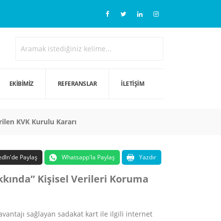
EKIBIMIZ
REFERANSLAR
İLETIŞIM
rilen KVK Kurulu Kararı
edIn'de Paylaş
Whatsapp'la Paylaş
Yazdır
kkında” Kişisel Verileri Koruma
ntajı sağlayan sadakat kart ile ilgili internet