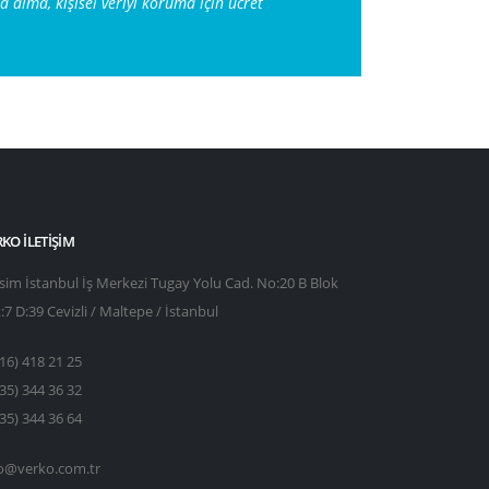
 alma, kişisel veriyi koruma için ücret
KO İLETIŞIM
sim İstanbul İş Merkezi Tugay Yolu Cad. No:20 B Blok
:7 D:39 Cevizli / Maltepe / İstanbul
16) 418 21 25
35) 344 36 32
35) 344 36 64
fo@verko.com.tr