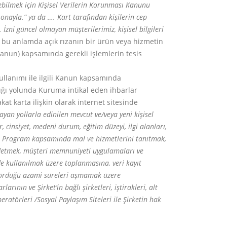
bilmek için Kişisel Verilerin Korunması Kanunu
onayla.” ya da …. Kart tarafından kişilerin cep
İzni güncel olmayan müşterilerimiz, kişisel bilgileri
i, bu anlamda açık rızanın bir ürün veya hizmetin
Kanun) kapsamında gerekli işlemlerin tesis
llanımı ile ilgili Kanun kapsamında
dığı yolunda Kuruma intikal eden ihbarlar
t karta ilişkin olarak internet sitesinde
n yollarla edinilen mevcut ve/veya yeni kişisel
r, cinsiyet, medeni durum, eğitim düzeyi, ilgi alanları,
nin, Program kapsamında mal ve hizmetlerini tanıtmak,
kaydetmek, müşteri memnuniyeti uygulamaları ve
de kullanılmak üzere toplanmasına, veri kayıt
öngördüğü azami süreleri aşmamak üzere
ının ve Şirket’in bağlı şirketleri, iştirakleri, alt
Operatörleri /Sosyal Paylaşım Siteleri ile Şirketin hak