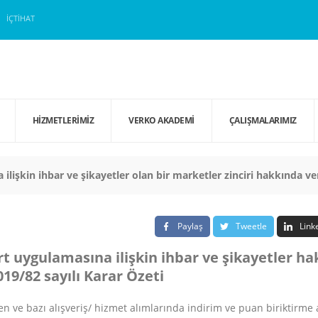
İÇTIHAT
HIZMETLERIMIZ
VERKO AKADEMI
ÇALIŞMALARIMIZ
ilişkin ihbar ve şikayetler olan bir marketler zinciri hakkında ve
Paylaş
Tweetle
Link
rt uygulamasına ilişkin ihbar ve şikayetler ha
19/82 sayılı Karar Özeti
ve bazı alışveriş/ hizmet alımlarında indirim ve puan biriktirme ava