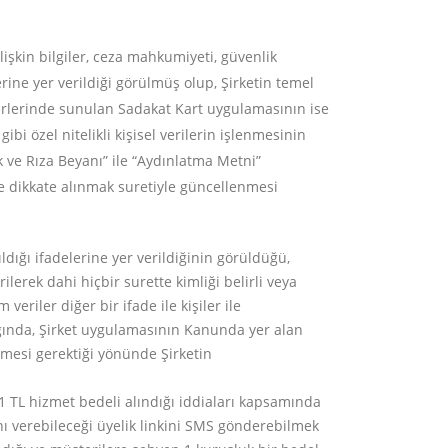
ilişkin bilgiler, ceza mahkumiyeti, güvenlik
lerine yer verildiği görülmüş olup, Şirketin temel
 yerlerinde sunulan Sadakat Kart uygulamasının ise
bi özel nitelikli kişisel verilerin işlenmesinin
k ve Rıza Beyanı” ile “Aydınlatma Metni”
de dikkate alınmak suretiyle güncellenmesi
ldığı ifadelerine yer verildiğinin görüldüğü,
lerek dahi hiçbir surette kimliği belirli veya
eriler diğer bir ifade ile kişiler ile
ığında, Şirket uygulamasının Kanunda yer alan
mesi gerektiği yönünde Şirketin
01 TL hizmet bedeli alındığı iddiaları kapsamında
nı verebileceği üyelik linkini SMS gönderebilmek