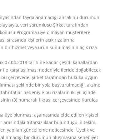
 dünyasından faydalanamadığı ancak bu durumun
ayısıyla, veri sorumlusu Şirket tarafından
z konusu Programa üye olmayan müşterilere
 sırasında kişilerin açık rızalarına
n bir hizmet veya ürün sunulmasının açık rıza
k 07.04.2018 tarihine kadar çeşitli kanallardan
r ile karşılaşılması nedeniyle ileride doğabilecek
ği, bu çerçevede, Şirket tarafından hukuka uygun
 alınması şeklinde bir yola başvurulmadığı, aksine
ahrifatlar nedeniyle bu rızaların iki yıl içinde
inin (3) numaralı fıkrası çerçevesinde Kurulca
na üye olunması aşamasında elde edilen kişisel
i” arasındaki tutarsızlıklar bulunduğu, nitekim,
ğmen yapılan güncelleme neticesinde “Üyelik ve
nın alınmadığı bir durumun oluşmasına sebebiyet