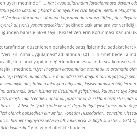
elen uyarı metninde “
….. Kart avantajlarından faydalanmaya devam ede
znin yoksa karşına çıkacak olan üyelik ve rıza beyanı metnini okuyarak 
el Verilerin Korunması Kanunu kapsamında izninizi lütfen güncelleyiniz. 
yleyerek alışveriş yapamayacaklar.
” şeklinde açıklamalara yer verildiğ
ldüğünden bahisle 6698 sayılı Kişisel Verilerin Korunması Kanunu (
tarafından düzenlenen perakende satış fişlerinde, sadakat kart ku
“Veri İzni Alma Uygulaması” adı altında 0,01 TL hizmet bedeli alın
ra ilişkin olarak yapılan değerlendirme esnasında söz konusu sadaka
aşlıklı metinde, “
Üye; Program kapsamında otomatik ve otomatik olmaya
rumuz, cep telefon numaraları, e-mail adresleri, doğum tarihi, yaşadığı şehi
lar nedeniyle ulaşılabilen lokasyon bilgisinin, kişisel olmayan bilgileri
ajını arttırmak, ürün, hizmet ve iletişimini geliştirmek, kulüplere üye 
alizi, araştırma, trendleri anlama, pazarlama ve reklam hizmetlerinde 
rla ….. Ailesi ile “yurt içinde ve yurt dışında ilgili yasal mevzuatın 
lesi olarak bahsedilen kurumlar, Yönetim Hissedarları, Yönetim Hissedarlar
ilcisi, hizmet sağlayıcısı ve/veya alt yüklenicisi ve bağlı şirketleri, GSM 
ürlü kişilerdir.
” gibi genel nitelikte ifadeler