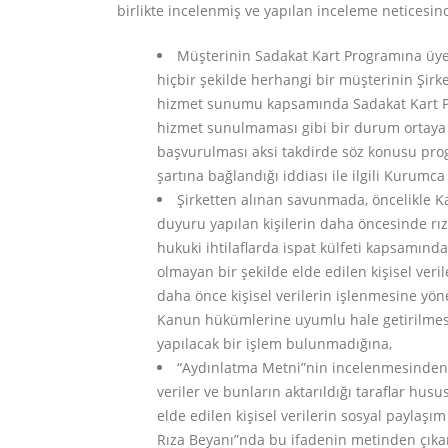
birlikte incelenmiş ve yapılan inceleme neticesin
Müşterinin Sadakat Kart Programına üy
hiçbir şekilde herhangi bir müşterinin Şir
hizmet sunumu kapsamında Sadakat Kart Pr
hizmet sunulmaması gibi bir durum ortaya ç
başvurulması aksi takdirde söz konusu pro
şartına bağlandığı iddiası ile ilgili Kurumc
Şirketten alınan savunmada, öncelikle Ka
duyuru yapılan kişilerin daha öncesinde rıza
hukuki ihtilaflarda ispat külfeti kapsamınd
olmayan bir şekilde elde edilen kişisel veril
daha önce kişisel verilerin işlenmesine yönel
Kanun hükümlerine uyumlu hale getirilmesin
yapılacak bir işlem bulunmadığına,
“Aydınlatma Metni”nin incelenmesinden u
veriler ve bunların aktarıldığı taraflar hus
elde edilen kişisel verilerin sosyal paylaşı
Rıza Beyanı”nda bu ifadenin metinden çıkarı