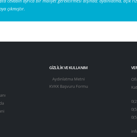
a cevabın ayrıca bir maliyet gerektirmesi dışında; aydınlatma, açık rıza
aya çıkmıştır.
GIZLILIK VE KULLANIM
VER
Aydınlatma Metni
Ofi
KVKK Başvuru Formu
Kat
yanı
0(2
nda
0(5
ani
0(5
in