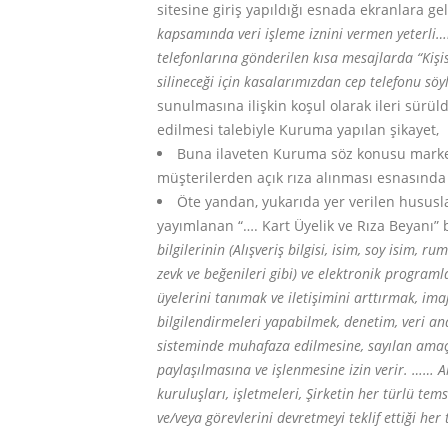
sitesine giriş yapıldığı esnada ekranlara g
kapsamında veri işleme iznini vermen yeterli…i
telefonlarına gönderilen kısa mesajlarda “Kişis
silineceği için kasalarımızdan cep telefonu sö
sunulmasına ilişkin koşul olarak ileri sürü
edilmesi talebiyle Kuruma yapılan şikayet,
Buna ilaveten Kuruma söz konusu market 
müşterilerden açık rıza alınması esnasında 
Öte yandan, yukarıda yer verilen hususla
yayımlanan “…. Kart Üyelik ve Rıza Beyanı” b
bilgilerinin (Alışveriş bilgisi, isim, soy isim, 
zevk ve beğenileri gibi) ve elektronik program
üyelerini tanımak ve iletişimini arttırmak, im
bilgilendirmeleri yapabilmek, denetim, veri an
sisteminde muhafaza edilmesine, sayılan amaçla
paylaşılmasına ve işlenmesine izin verir. …… Ai
kuruluşları, işletmeleri, Şirketin her türlü tems
ve/veya görevlerini devretmeyi teklif ettiği her t