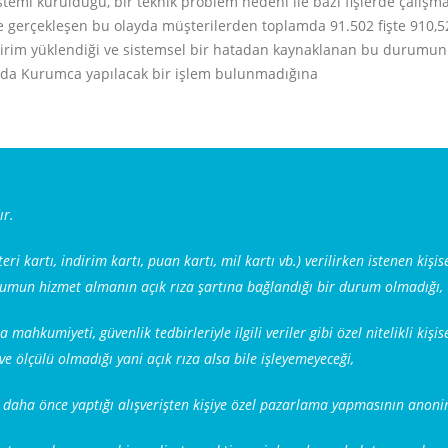
i sistemi kurulduğu, bir teknik problem nedeni ile bazı fişlerde çalı
 ile gerçekleşen bu olayda müşterilerden toplamda 91.502 fişte 910,52
dirim yüklendiği ve sistemsel bir hatadan kaynaklanan bu durumun d
nda Kurumca yapılacak bir işlem bulunmadığına
ır.
ri kartı, indirim kartı, puan kartı, mil kartı vb.) verilirken istenen kişis
umun hizmet almanın açık rıza şartına bağlandığı bir durum olmadığı,
mahkumiyeti, güvenlik tedbirleriyle ilgili veriler gibi özel nitelikli kiş
ve ölçülü olmadığı yani açık rıza alsa bile işleyemeyeceği,
 daha önce yaptığı alışverişten kişiye özel pazarlama yapmasının anoni