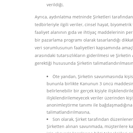
verildiği,
Ayrıca, aydınlatma metninde Şirketleri tarafından ö
tedbirleriyle ilgili veriler, cinsel hayat, biyometr
faaliyet alanının gıda ve ihtiyaç maddelerinin pe
bir pazarlama programı olarak tasarlandığı dikkate 
veri sorumlusunun faaliyetleri kapsamında amaçla 
arasındaki tutarsızlıkların giderilmesi ve Şirket
gerektiği hususunda Şirketin talimatlandırılmasın
Öte yandan, Şirketin savunmasında kişisel
bununla birlikte Kanunun 3 üncü maddesinde a
belirlenebilir bir gerçek kişiyle ilişkilendi
ilişkilendirilemeyecek veriler üzerinden ki
anonimleştirme tanımı ile bağdaşmadığına 
talimatlandırılmasına,
Son olarak, Şirket tarafından düzenlenen
Şirketten alınan savunmada, müşterilere kas