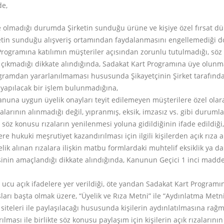
de,
e olmadığı durumda Şirketin sunduğu ürüne ve kişiye özel fırsat
ketin sunduğu alışveriş ortamından faydalanmasını engellemediği dol
ogramına katılımın müşteriler açısından zorunlu tutulmadığı, sö
ıkmadığı dikkate alındığında, Sadakat Kart Programına üye olunması
gramdan yararlanılmaması hususunda Şikayetçinin Şirket tarafında
a yapılacak bir işlem bulunmadığına,
nuna uygun üyelik onayları teyit edilemeyen müşterilere özel olara
larının alınmadığı değil, yıpranmış, eksik, imzasız vs. gibi durumla
a söz konusu rızaların yenilenmesi yoluna gidildiğinin ifade edildi
ere hukuki meşrutiyet kazandırılması için ilgili kişilerden açık rıza
ik alınan rızalara ilişkin matbu formlardaki muhtelif eksiklik ya da t
in amaçlandığı dikkate alındığında, Kanunun Geçici 1 inci maddes
cu açık ifadelere yer verildiği, öte yandan Sadakat Kart Programı
usları başta olmak üzere, “Üyelik ve Rıza Metni” ile “Aydınlatma Metn
m siteleri ile paylaşılacağı hususunda kişilerin aydınlatılmasına ra
lması ile birlikte söz konusu paylaşım için kişilerin açık rızaları