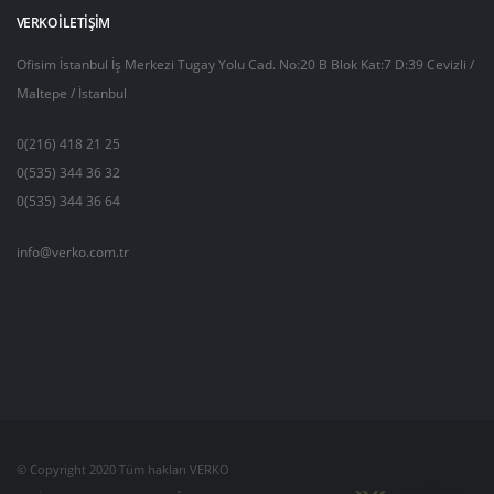
VERKO İLETIŞIM
Ofisim İstanbul İş Merkezi Tugay Yolu Cad. No:20 B Blok Kat:7 D:39 Cevizli /
Maltepe / İstanbul
0(216) 418 21 25
0(535) 344 36 32
0(535) 344 36 64
info@verko.com.tr
© Copyright 2020 Tüm hakları VERKO