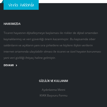
Verko Hakkında
HAKKIMIZDA
Ticaret hayatının dijitalleşmeye başlaması ile riskler de dijital ortamdan
kaynaklanmış ve veri güvenliği önem kazanmıştır. Bu kapsamda siber
saldırıların ve açıkların yanı sıra şirketlere ve kişilere ilişkin verilerin
internet ortamında ulaşılabilir olması ile ticaret ve özel hayatın korunması
yani veri gizliliği ihtiyaç haline gelmiştir.
DEVAMI
GIZLILIK VE KULLANIM
Aydınlatma Metni
KVKK Başvuru Formu