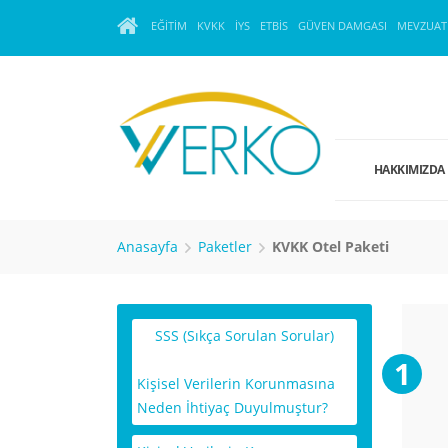
EĞITIM
KVKK
İYS
ETBİS
GÜVEN DAMGASI
MEVZUAT
HAKKIMIZDA
Anasayfa
Paketler
KVKK Otel Paketi
SSS (Sıkça Sorulan Sorular)
Kişisel Verilerin Korunmasına
Neden İhtiyaç Duyulmuştur?