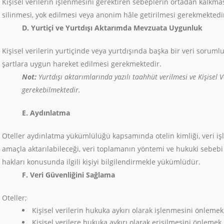
Kişisel verilerin işlenmesini gerektiren sebeplerin ortadan kalkması
silinmesi, yok edilmesi veya anonim hâle getirilmesi gerekmektedi
D. Yurtiçi ve Yurtdışı Aktarımda Mevzuata Uygunluk
Kişisel verilerin yurtiçinde veya yurtdışında başka bir veri sorum
şartlara uygun hareket edilmesi gerekmektedir.
Not:
Yurtdışı aktarımlarında yazılı taahhüt verilmesi ve Kişisel
gerekebilmektedir.
E. Aydınlatma
Oteller aydınlatma yükümlülüğü kapsamında otelin kimliği, veri iş
amaçla aktarılabileceği, veri toplamanın yöntemi ve hukuki sebeb
hakları konusunda ilgili kişiyi bilgilendirmekle yükümlüdür.
F. Veri Güvenliğini Sağlama
Oteller;
Kişisel verilerin hukuka aykırı olarak işlenmesini önlemek
Kişisel verilere hukuka aykırı olarak erişilmesini önlemek,