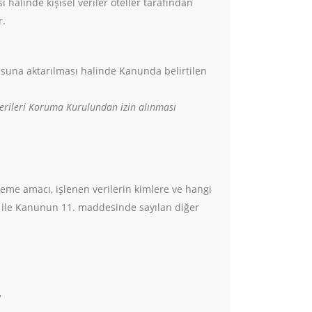
 hâlinde kişisel veriler oteller tarafından
r.
lusuna aktarılması halinde Kanunda belirtilen
 Verileri Koruma Kurulundan izin alınması
leme amacı, işlenen verilerin kimlere ve hangi
i ile Kanunun 11. maddesinde sayılan diğer
,