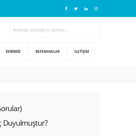
EKIBIMIZ
REFERANSLAR
İLETIŞIM
orular)
aç Duyulmuştur?