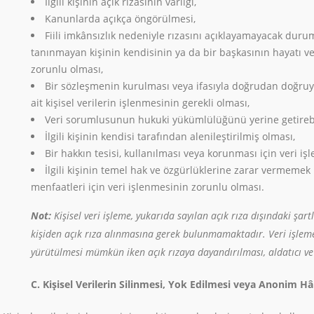
İlgili kişinin açık rızasının varlığı,
Kanunlarda açıkça öngörülmesi,
Fiili imkânsızlık nedeniyle rızasını açıklayamayacak duru
tanınmayan kişinin kendisinin ya da bir başkasının hayatı
zorunlu olması,
Bir sözleşmenin kurulması veya ifasıyla doğrudan doğruya 
ait kişisel verilerin işlenmesinin gerekli olması,
Veri sorumlusunun hukuki yükümlülüğünü yerine getirebi
İlgili kişinin kendisi tarafından alenileştirilmiş olması,
Bir hakkın tesisi, kullanılması veya korunması için veri i
İlgili kişinin temel hak ve özgürlüklerine zarar vermeme
menfaatleri için veri işlenmesinin zorunlu olması.
Not:
Kişisel veri işleme, yukarıda sayılan açık rıza dışındaki şa
kişiden açık rıza alınmasına gerek bulunmamaktadır. Veri işleme 
yürütülmesi mümkün iken açık rızaya dayandırılması, aldatıcı ve 
C. Kişisel Verilerin Silinmesi, Yok Edilmesi veya Anonim Hâ