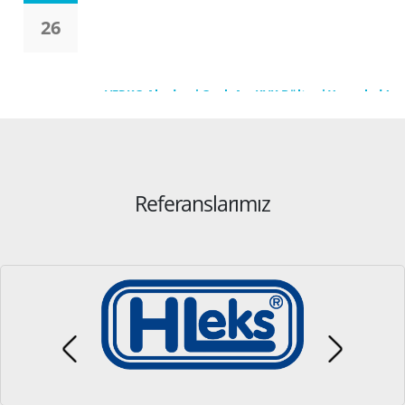
26
VERKO Akademi Ocak Ayı KVK Bülteni Yayımladı!
Oca
28
Referanslarımız
VERKO Akademi Kişisel Verilerin Saklanmasında
Kas
Süre Çalışması Hazırladı
19
Bilimsel Amaçlı Sağlık Verisi İşleme İçin Avrupa
Kas
Veri Koruma Kurulu’nun Yayımladığı Rehber
13
VERKO Akademi Tarafından Türkçeye Çevrildi