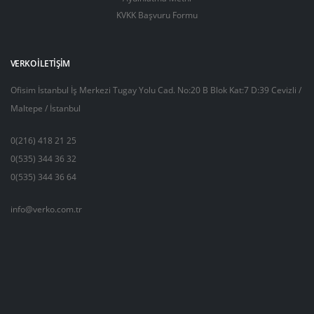
KVKK Başvuru Formu
VERKO İLETIŞIM
Ofisim İstanbul İş Merkezi Tugay Yolu Cad. No:20 B Blok Kat:7 D:39 Cevizli /
Maltepe / İstanbul
0(216) 418 21 25
0(535) 344 36 32
0(535) 344 36 64
info@verko.com.tr