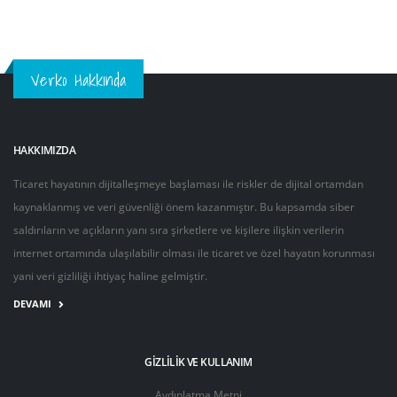
Verko Hakkında
HAKKIMIZDA
Ticaret hayatının dijitalleşmeye başlaması ile riskler de dijital ortamdan
kaynaklanmış ve veri güvenliği önem kazanmıştır. Bu kapsamda siber
saldırıların ve açıkların yanı sıra şirketlere ve kişilere ilişkin verilerin
internet ortamında ulaşılabilir olması ile ticaret ve özel hayatın korunması
yani veri gizliliği ihtiyaç haline gelmiştir.
DEVAMI
GIZLILIK VE KULLANIM
Aydınlatma Metni