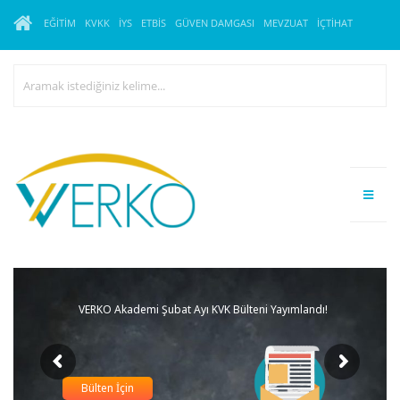
EĞITIM
KVKK
İYS
ETBİS
GÜVEN DAMGASI
MEVZUAT
İÇTIHAT
VERKO Akademi Şubat Ayı KVK Bülteni Yayımlandı!
Bülten İçin